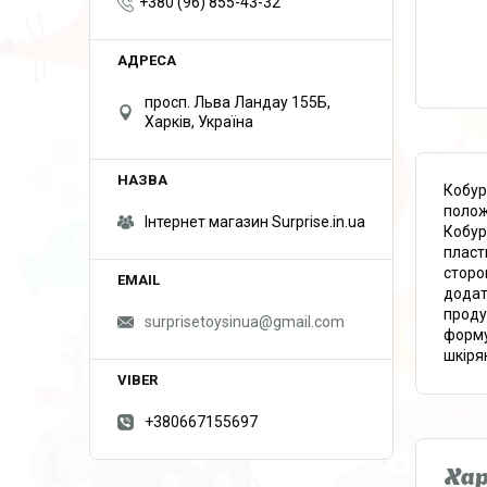
+380 (96) 855-43-32
просп. Льва Ландау 155Б,
Харків, Україна
Кобур
полож
Інтернет магазин Surprise.in.ua
Кобур
пласт
сторон
додат
проду
surprisetoysinua@gmail.com
форму
шкіря
+380667155697
Ха