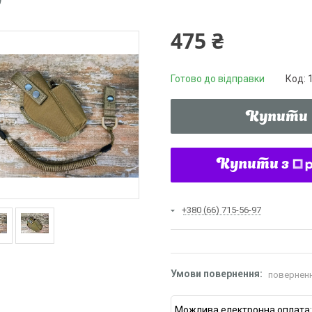
V
475 ₴
Готово до відправки
Код:
Купити
Купити з
+380 (66) 715-56-97
поверненн