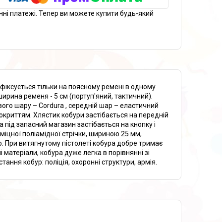
нні платежі. Тепер ви можете купити будь-який
 фіксується тільки на поясному ремені в одному
рина ременя - 5 см (портуп'яний, тактичний).
вого шару – Cordura , середній шар – еластичний
окриттям. Хлястик кобури застібається на передній
ла під запасний магазин застібається на кнопку і
міцної поліамідної стрічки, шириною 25 мм,
о. При витягнутому пістолеті кобура добре тримає
 матеріали, кобура дуже легка в порівнянні зі
ання кобур: поліція, охоронні структури, армія.