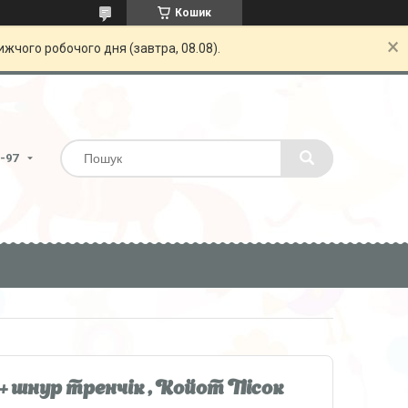
Кошик
жчого робочого дня (завтра, 08.08).
6-97
 + шнур тренчік , Койот Пісок