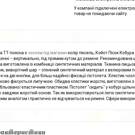
У компанії підключені електро
товар не покидаючи сайту.
а ТТ поясна з
чохлом під магазин
колір піксель, Койот Пісок Кобура
енні – вертикально, під прямим кутом до ременя. Рекомендована ши
а виготовлена із комбінації синтетичних матеріалів. Тканина лицьо
ик, виворітний шар – спінений синтетичний матеріал з велюровим п
і на дві кнопки, для більш надійної фіксації пістолета. Хлястик чох
ково фіксується липучкою. Обидва хлястики жорсткі, виготовлені з 
бльованої еластичним пластиком. Пістолет "сидить" у кобурі щільн
 завдяки жорсткій основі. Так як використовуються легкі синтетичні
ним аналогом і практично не відчувається на ремені. Сфери використ
рактеристики