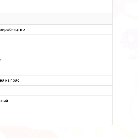
 виробництво
а
ня на пояс
евий