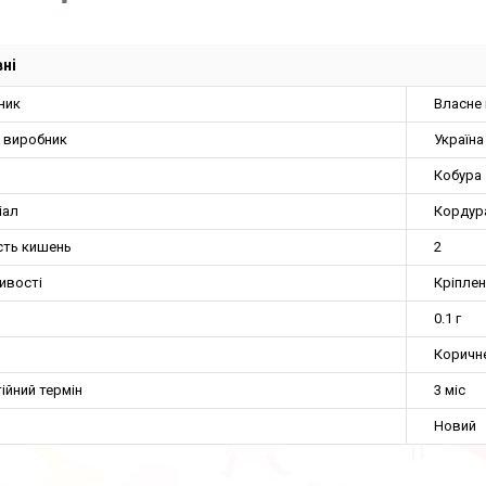
ні
ник
Власне
а виробник
Україна
Кобура
іал
Кордур
сть кишень
2
ивості
Кріплен
0.1 г
Коричн
ійний термін
3 міс
Новий