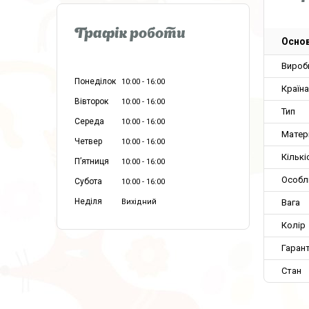
Графік роботи
Основ
Вироб
Понеділок
10:00
16:00
Країн
Вівторок
10:00
16:00
Тип
Середа
10:00
16:00
Матер
Четвер
10:00
16:00
Кількі
Пʼятниця
10:00
16:00
Особл
Субота
10:00
16:00
Неділя
Вага
Вихідний
Колір
Гарант
Стан