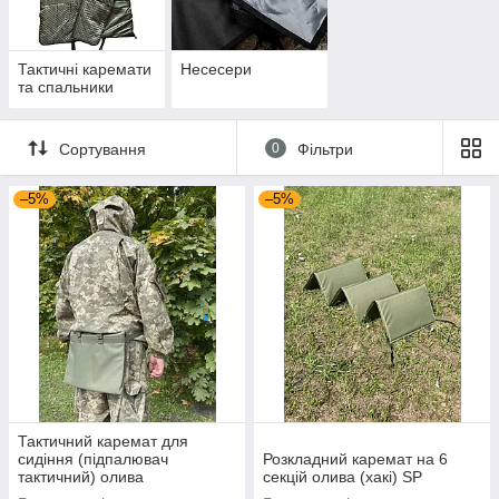
Тактичні каремати
Несесери
та спальники
Сортування
0
Фільтри
–5%
–5%
Тактичний каремат для
сидіння (підпалювач
Розкладний каремат на 6
тактичний) олива
секцій олива (хакі) SP