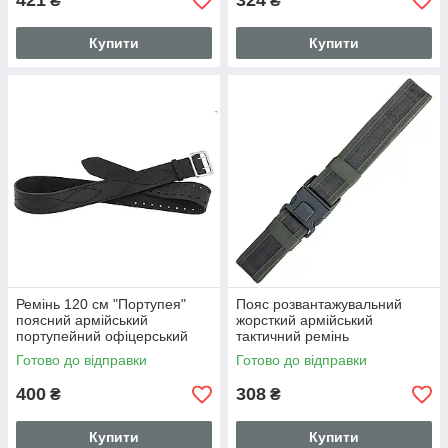
421
324
₴
₴
Купити
Купити
Ремінь 120 см "Портупея"
Пояс розвантажувальний
поясний армійський
жорсткий армійський
портупейний офіцерський
тактичний ремінь
ремінь пояс (шкіряний,
(синтетичний, Олива)
Готово до відправки
Готово до відправки
чорний)
ширина 5 см, макс. довжина
110 см
400
308
₴
₴
Купити
Купити