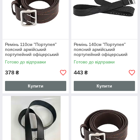
Ремінь 110см "Портупея"
Ремінь 140см "Портупея"
поясний армійський
поясний армійський
портупейний офіцерський
портупейний офіцерський
ремінь пояс (шкіряний,
ремінь пояс (шкіряний,
Готово до відправки
Готово до відправки
коричневий) 885 SV
чорний)
378
443
₴
₴
Купити
Купити