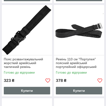
Пояс розвантажувальний
Ремінь 110 см "Портупея"
жорсткий армійський
поясний армійський
тактичний ремінь
портупейний офіцерський
(синтетичний, Чорний)
ремінь пояс (шкіряний,
Готово до відправки
Готово до відправки
ширина 5 см, макс. довжина
чорний)
110 см
323
378
₴
₴
Купити
Купити