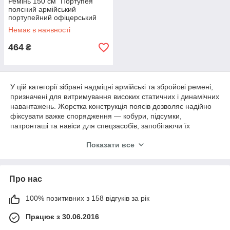
Ремінь 150 см "Портупея"
поясний армійський
портупейний офіцерський
ремінь пояс (шкіряний,
Немає в наявності
чорний)
464
₴
У цій категорії зібрані надміцні армійські та збройові ремені,
призначені для витримування високих статичних і динамічних
навантажень. Жорстка конструкція поясів дозволяє надійно
фіксувати важке спорядження — кобури, підсумки,
патронташі та навіси для спецзасобів, запобігаючи їх
перекручуванню чи провисанню під час активного руху. Для
Показати все
додаткової безпеки короткоствольної зброї в наявності є
еластичні страховочні шнури-тренчики. Всі ремені оснащені
надійною фурнітурою та регулюються по довжині для
ідеальної посадки на екіпірування.
Про нас
100% позитивних з 158 відгуків за рік
Працює з 30.06.2016