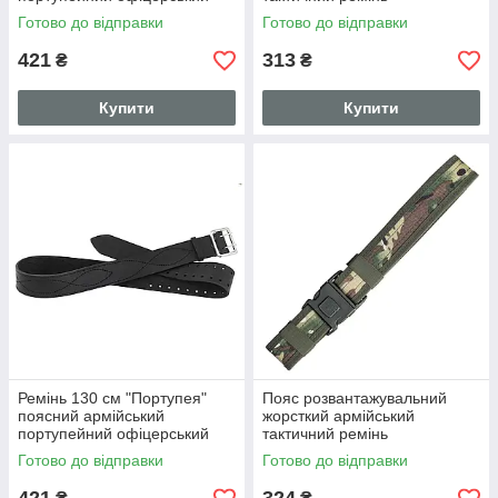
ремінь пояс (шкіряний,
(синтетичний, Піксель)
Готово до відправки
Готово до відправки
коричневий)
ширина 5 см, макс. довжина
110 см
421
313
₴
₴
Купити
Купити
Ремінь 130 см "Портупея"
Пояс розвантажувальний
поясний армійський
жорсткий армійський
портупейний офіцерський
тактичний ремінь
ремінь пояс(шкіряний,
(синтетичний, Мультікам)
Готово до відправки
Готово до відправки
чорний)
ширина 5 см, макс. довжина
110 см