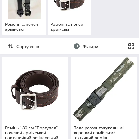
Ремені та пояси
Ремені та пояси
армійські
армійські
Сортування
0
Фільтри
Ремінь 130 см "Портупея"
Пояс розвантажувальний
поясний армійський
жорсткий армійський
портупейний офіцерський
тактичний ремінь