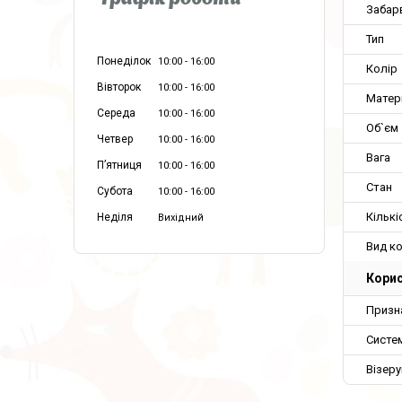
Графік роботи
Забар
Тип
Понеділок
10:00
16:00
Колір
Вівторок
10:00
16:00
Матер
Середа
10:00
16:00
Об`єм
Четвер
10:00
16:00
Вага
Пʼятниця
10:00
16:00
Стан
Субота
10:00
16:00
Кількі
Неділя
Вихідний
Вид к
Корис
Призн
Систе
Візеру