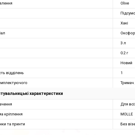
влення
Olive
Підсум
Хакі
іал
Оксфо
3 л
0.2 г
Новий
сть відділень
1
омплектуючого
Тримач
тувальницькі характеристики
ачення
Для всі
ма кріплення
MOLLE
нки та принти
Без віз