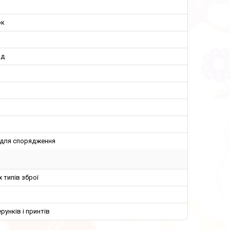
ок
рд
 для спорядження
х типів зброї
ерунків і принтів