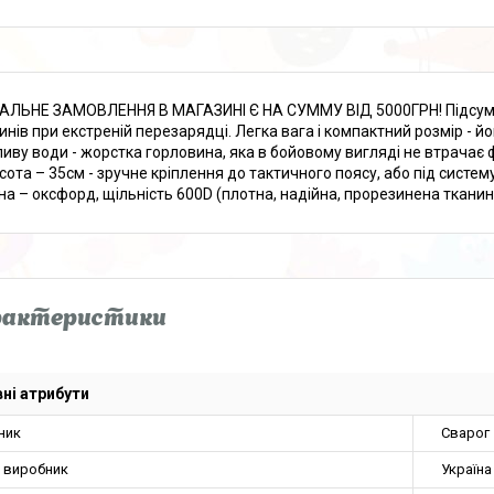
АЛЬНЕ ЗАМОВЛЕННЯ В МАГАЗИНІ Є НА СУММУ ВІД 5000ГРН! Підсумо
инів при екстреній перезарядці. Легка вага і компактний розмір - й
ливу води - жорстка горловина, яка в бойовому вигляді не втрачає ф
исота – 35см - зручне кріплення до тактичного поясу, або під систе
на – оксфорд, щільність 600D (плотна, надійна, прорезинена тканина)
рактеристики
ні атрибути
ник
Сварог
а виробник
Україна