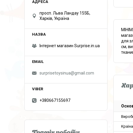
просп. Льва Ландау 155Б,
Харків, Україна
МІНІМ
магаз
для з
Інтернет магазин Surprise.in.ua
см, в
ткани
surprisetoysinua@gmail.com
Ха
+380667155697
Основ
Вироб
Країн