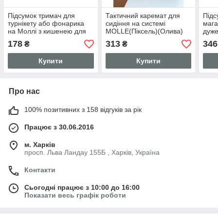
Підсумок тримач для
Тактичний каремат для
Підс
турнікету або фонарика
сидіння на системі
мага
на Моллі з кишенею для
MOLLE(Піксель)(Олива)
дуже
ножиць та маркера
(Мультикам)
MOL
178
313
346
₴
₴
Піксель ,Мультикам SP
Купити
Купити
Про нас
100% позитивних з 158 відгуків за рік
Працює з 30.06.2016
м. Харків
просп. Льва Ландау 155Б , Харків, Україна
Контакти
Сьогодні працює з 10:00 до 16:00
Показати весь графік роботи