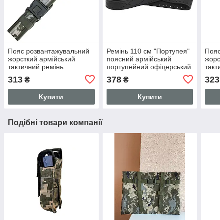
Пояс розвантажувальний
Ремінь 110 см "Портупея"
Пояс
жорсткий армійський
поясний армійський
жорс
тактичний ремінь
портупейний офіцерський
такт
(синтетичний, Піксель)
ремінь пояс (шкіряний,
(син
313
378
323
₴
₴
ширина 5 см, макс.
чорний)
шири
довжина 110 см
довж
Купити
Купити
Подібні товари компанії