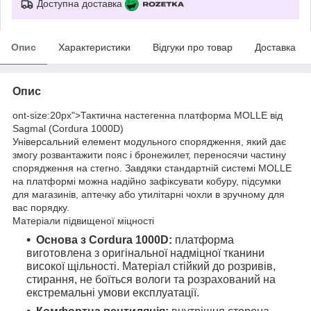
Доступна доставка
Опис
Характеристики
Відгуки про товар
Доставка
Опис
ont-size:20px">Тактична настегенна платформа MOLLE від
Sagmal (Cordura 1000D)
Універсальний елемент модульного спорядження, який дає
змогу розвантажити пояс і бронежилет, переносячи частину
спорядження на стегно. Завдяки стандартній системі MOLLE
на платформі можна надійно зафіксувати кобуру, підсумки
для магазинів, аптечку або утилітарні чохли в зручному для
вас порядку.
Матеріали підвищеної міцності
Основа з Cordura 1000D:
платформа
виготовлена з оригінальної надміцної тканини
високої щільності. Матеріал стійкий до розривів,
стирання, не боїться вологи та розрахований на
екстремальні умови експлуатації.