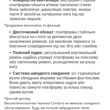
Комфортна вентиляція:
внутрішня сторона
платформи обшита м'якою тактичною сіткою.
Вона забезпечує циркуляцію повітря, знижує
тертя й запобігає натиранню ноги під час
тривалих маршів.
Продумана ергономіка та фіксація
Двоточковий обхват:
платформа стабільно
фіксується на стегні за допомогою двох
незалежних ременів. Це виключає перекоси та
бовтання спорядження під час бігу або стрибків.
Поясний підвіс:
регульований вертикальний
ремінь надійно утримує платформу на поясному
або тактичному ремені, розподіляючи загальну
вагу.
Система швидкого скидання:
усі з'єднувальні
вузли обладнані міцними застібками-фастексами.
Вони дають змогу оперативно надіти або
повністю скинути платформу за кілька секунд
одним рухом.
Простий догляд
Високотехнологічна тканина Cordura не вимагає складного
обслуговування. Будь-які польові забруднення легко