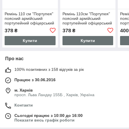
Ремінь 110 см "Портупея"
Ремінь 110см "Портупея"
Ремі
поясний армійський
поясний армійський
пояс
портупейний офіцерський
портупейний офіцерський
порт
ремінь пояс (шкіряний,
ремінь пояс (шкіряний,
ремі
378
378
400
₴
₴
чорний)
коричневий) 885 SV
чорн
Купити
Купити
Про нас
100% позитивних з 158 відгуків за рік
Працює з 30.06.2016
м. Харків
просп. Льва Ландау 155Б , Харків, Україна
Контакти
Сьогодні працює з 10:00 до 16:00
Показати весь графік роботи