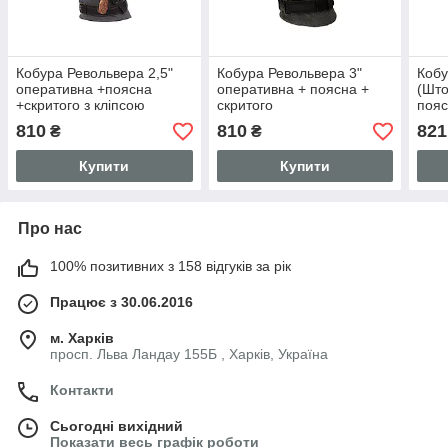
Кобура Револьвера 2,5"
Кобура Револьвера 3"
Кобу
оперативна +поясна
оперативна + поясна +
(Што
+скритого з кліпсою
скритого
пояс
внутрішньобрючного
внутрішньобрючного
внут
810
810
821
₴
₴
носіння під револьвер
носіння формована з
носі
Флобера, шкіряна
кліпсою (шкіра, чорна)
кліп
Купити
Купити
Про нас
100% позитивних з 158 відгуків за рік
Працює з 30.06.2016
м. Харків
просп. Льва Ландау 155Б , Харків, Україна
Контакти
Сьогодні вихідний
Показати весь графік роботи