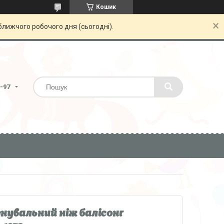
Кошик
ближчого робочого дня (сьогодні).
6-97
увальний ніж балісонг