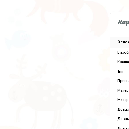
Ха
Основ
Вироб
Країн
Тип
Призн
Матер
Матер
Довжи
Довжи
Довжи