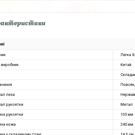
рактеристики
ні
ник
Легка 
а виробник
Китай
Склада
ачення
Повсяк
іал леза
Нержав
іал рукоятки
Метал
на рукоятки
135 мм
на ножа
240 мм
на у складеному стані
14.3 см