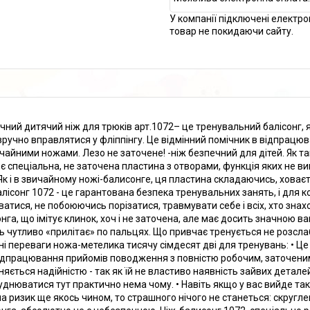
У компанії підключені електро
товар не покидаючи сайту.
чний дитячий ніж для трюків арт.1072– це тренувальний балісонг, я
зручно вправлятися у фліппінгу. Це відмінний помічник в відпрац
чайними ножами. Лезо не заточене! -ніж безпечний для дітей. Як та
 є спеціальна, не заточена пластина з отворами, функція яких не в
 Як і в звичайному ножі-балисонге, ця пластина складаючись, хова
алісонг 1072 - це гарантована безпека тренувальних занять, і для к
ватися, не побоюючись порізатися, травмувати себе і всіх, хто зна
онга, що імітує клинок, хоч і не заточена, але має досить значною
ь чутливо «прилітає» по пальцях. Що привчає тренується не розсл
ні переваги ножа-метелика тисячу сімдесят дві для тренувань: • Ц
ідпрацювання прийомів поводження з повністю робочим, заточеним
зняється надійністю - так як їй не властиво наявність зайвих детале
руднюватися тут практично нема чому. • Навіть якщо у вас вийде та
на ризик ще якось чином, то страшного нічого не станеться: скругле