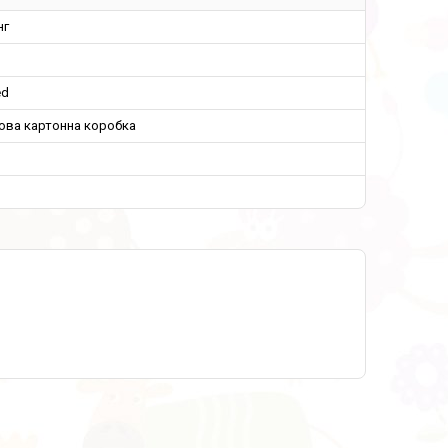
нг
ed
ова картонна коробка