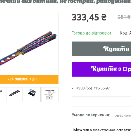
печний для дитини, не гострий, райдужний,
333,45 ₴
351 ₴
Готово до відправки
Код:
Купити
Купити з
–5%
4 ДНІ
+380 (66) 715-56-97
поверненн