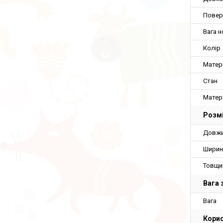
Повер
Вага 
Колір
Матері
Стан
Матер
Розмі
Довжи
Ширин
Товщи
Вага 
Вага
Корис