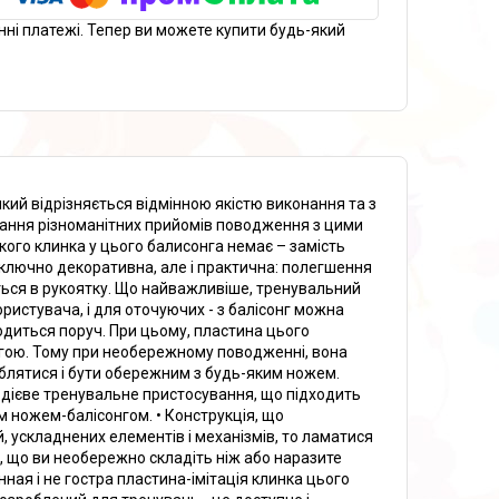
нні платежі. Тепер ви можете купити будь-який
кий відрізняється відмінною якістю виконання та з
ювання різноманітних прийомів поводження з цими
кого клинка у цього балисонга немає – замість
иключно декоративна, але і практична: полегшення
ється в рукоятку. Що найважливіше, тренувальний
ористувача, і для оточуючих - з балісонг можна
ходиться поруч. При цьому, пластина цього
 вагою. Тому при необережному поводженні, вона
аблятися і бути обережним з будь-яким ножем.
е дієве тренувальне пристосування, що підходить
 ножем-балісонгом. • Конструкція, що
й, ускладнених елементів і механізмів, то ламатися
к, що ви необережно складіть ніж або наразите
нная і не гостра пластина-імітація клинка цього