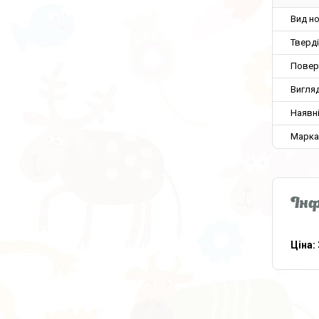
Вид н
Тверді
Повер
Вигля
Наявн
Марка
Інф
Ціна: