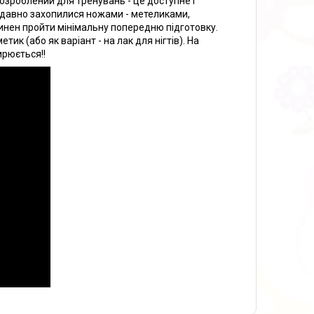
озроблений для тренувань - це доступне і
 недавно захопилися ножами - метеликами,
винен пройти мінімальну попередню підготовку.
ик (або як варіант - на лак для нігтів). На
ирюється!!