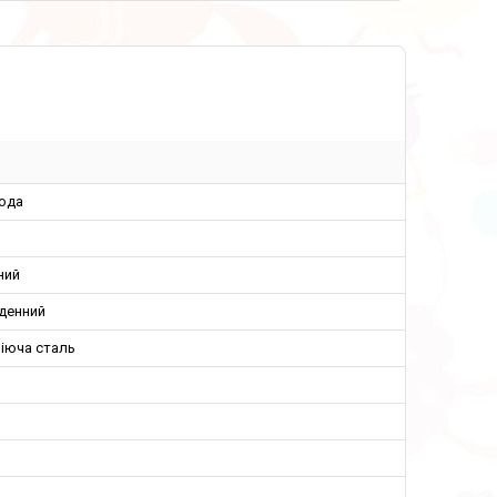
Хода
ний
денний
іюча сталь