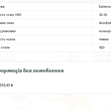
ожа
Балисо
сть сталі, HRC
52-55
хню леза
Anodiz
д упаковки
кольор
ість чохла
Немає
 стали
420
ормація для замовлення
333,45 ₴