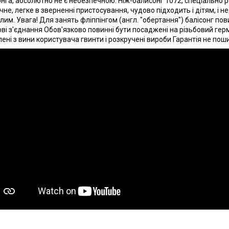
онга, абсолютно не є небезпечною. Ніж-балисонг 1072, спеціально р
чне, легке в зверненні пристосування, чудово підходить і дітям, і
лим. Увага! Для занять фліппінгом (англ. "обертання") балісонг по
ві з'єднання Обов'язково повинні бути посаджені на різьбовий гермет
лені з вини користувача гвинти і розкручені вироби Гарантія не пош