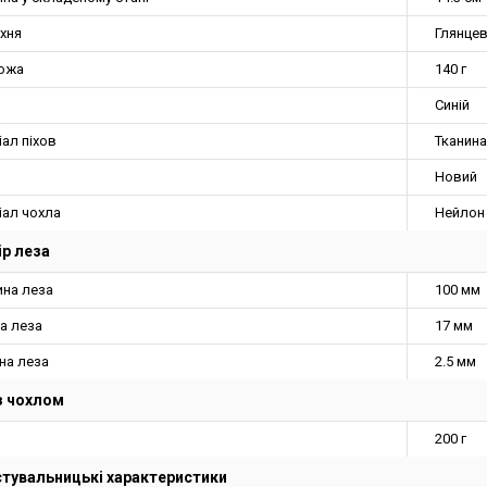
хня
Глянце
ножа
140 г
Синій
ал піхов
Тканина
Новий
іал чохла
Нейлон
р леза
на леза
100 мм
а леза
17 мм
на леза
2.5 мм
з чохлом
200 г
тувальницькі характеристики