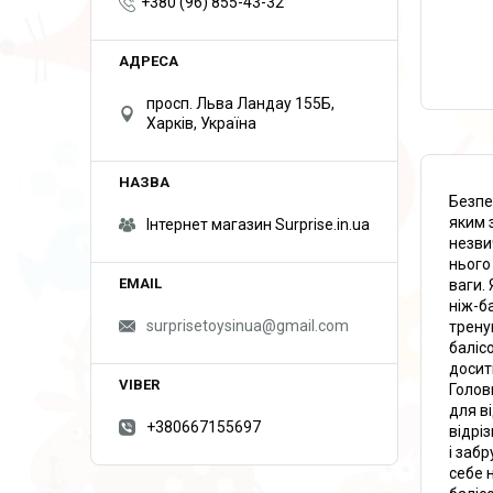
+380 (96) 855-43-32
просп. Льва Ландау 155Б,
Харків, Україна
Безпе
яким 
Інтернет магазин Surprise.in.ua
незви
нього
ваги.
ніж-б
surprisetoysinua@gmail.com
трену
баліс
досит
Голов
для в
+380667155697
відрі
і заб
себе 