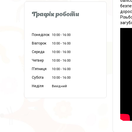
баліс
безпе
дорос
Графік роботи
Різьбо
загуб
Понеділок
10:00
16:00
Вівторок
10:00
16:00
Середа
10:00
16:00
Четвер
10:00
16:00
Пʼятниця
10:00
16:00
Субота
10:00
16:00
Неділя
Вихідний