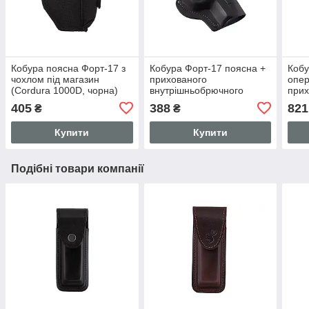
Кобура поясна Форт-17 з
Кобура Форт-17 поясна +
Кобу
чохлом під магазин
прихованого
опер
(Cordura 1000D, чорна)
внутрішньобрючного
прих
носіння формована з
внут
405
388
821
₴
₴
кліпсою (шкіра, чорна)
носі
форм
Купити
Купити
Подібні товари компанії