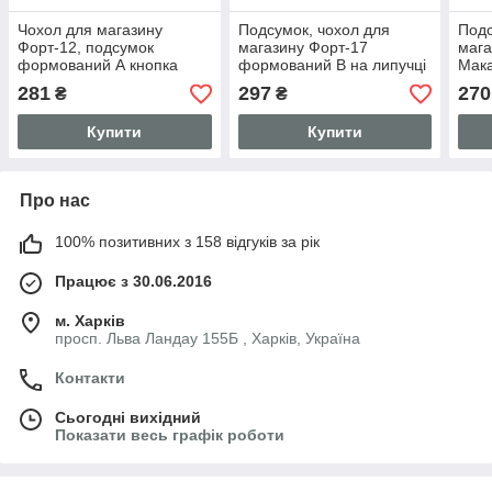
Чохол для магазину
Подсумок, чохол для
Подс
Форт-12, подсумок
магазину Форт-17
мага
формований А кнопка
формований B на липучці
Мак
(шкіра, чорний)
(шкіра, коричневий)
кноп
281
297
270
₴
₴
Купити
Купити
Про нас
100% позитивних з 158 відгуків за рік
Працює з 30.06.2016
м. Харків
просп. Льва Ландау 155Б , Харків, Україна
Контакти
Сьогодні вихідний
Показати весь графік роботи