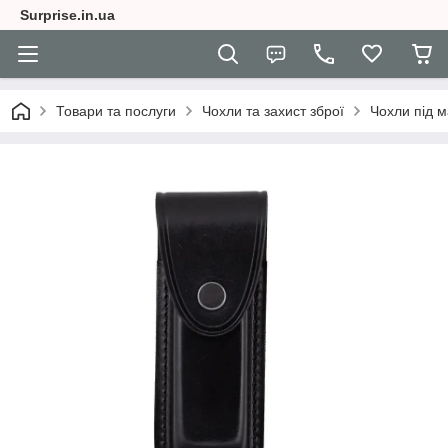
Surprise.in.ua
Товари та послуги
Чохли та захист зброї
Чохли під м