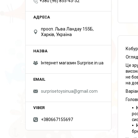
+380 (96) 855-43-32
просп. Льва Ландау 155Б,
Харків, Україна
Кобур
Огляд
Інтернет магазин Surprise.in.ua
Це зр
висок
не бо
на до
Варіа
surprisetoysinua@gmail.com
Голов
ро
си
+380667155697
бр