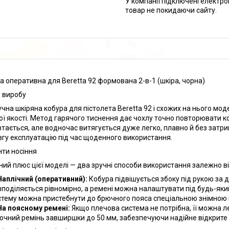
У компанії підключені електро
товар не покидаючи сайту.
а оперативна для Beretta 92 формована 2-в-1 (шкіра, чорна)
 виробу
учна шкіряна кобура для пістолета Beretta 92 і схожих на нього мод
ої якості. Метод гарячого тиснення дає чохлу точно повторювати ко
втається, але водночас витягується дуже легко, плавно й без зат
вгу експлуатацію під час щоденного використання.
нти носіння
ний плюс цієї моделі — два зручні способи використання залежно від
Наплічний (оперативний):
Кобура підвішується збоку під рукою за 
зподіляється рівномірно, а ремені можна налаштувати під будь-який 
стему можна пристебнути до брючного пояса спеціальною знімною 
На поясному ремені:
Якщо плечова система не потрібна, її можна л
ючний ремінь завширшки до 50 мм, забезпечуючи надійне відкрите н