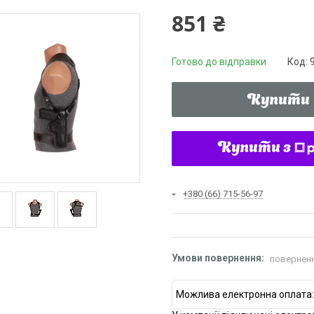
851 ₴
Готово до відправки
Код:
Купити
Купити з
+380 (66) 715-56-97
поверненн