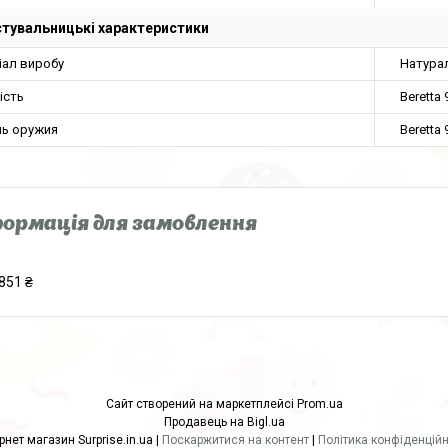
тувальницькі характеристики
іал виробу
Натура
ість
Beretta 
ь оружия
Beretta 
ормація для замовлення
851 ₴
Сайт створений на маркетплейсі
Prom.ua
Продавець на Bigl.ua
Інтернет магазин Surprise.in.ua |
Поскаржитися на контент
|
Політика конфіденційн