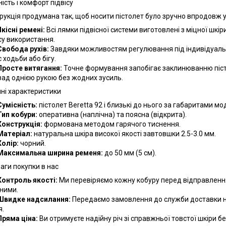
ість і комфорт підвісу
рукція продумана так, щоб носити пістолет було зручно впродовж у
Якісні ремені:
Всі лямки підвісної системи виготовлені з міцної шкір
су використання.
Свобода рухів:
Завдяки можливостям регулювання під індивідуальні
 ходьби або бігу.
Просте витягання:
Точне формування запобігає заклинюванню піст
зад однією рукою без жодних зусиль.
чні характеристики
Сумісність:
пістолет Beretta 92 і близькі до нього за габаритами мод
Тип кобури:
оперативна (наплічна) та поясна (відкрита).
Конструкція:
формована методом гарячого тиснення.
Матеріал:
натуральна шкіра високої якості завтовшки 2.5-3.0 мм.
Колір:
чорний.
Максимальна ширина ременя:
до 50 мм (5 см).
аги покупки в нас
Контроль якості:
Ми перевіряємо кожну кобуру перед відправлення
вними.
Швидке надсилання:
Передаємо замовлення до служби доставки н
я.
Пряма ціна:
Ви отримуєте надійну річ зі справжньої товстої шкіри 