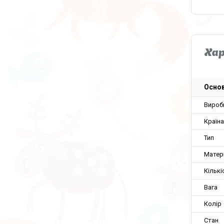
Ха
Основ
Вироб
Країн
Тип
Матер
Кількі
Вага
Колір
Стан