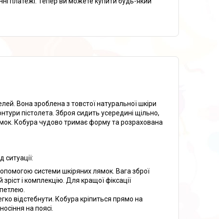
нні платежі. Тепер ви можете купити будь-який
елей. Вона зроблена з товстої натуральної шкіри
нтури пістолета. Зброя сидить усередині щільно,
римок. Кобура чудово тримає форму та розрахована
 ситуації:
допомогою системи шкіряних лямок. Вага зброї
зріст і комплекцію. Для кращої фіксації
петлею.
егко відстебнути. Кобура кріпиться прямо на
осіння на поясі.