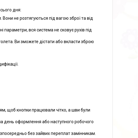
сього дня:
и. Вони не розтягуються під вагою зброї та від
 параметри, вся система не сковує рухів під
олета. Ви зможете дістати або вкласти зброю
ифікації.
м, щоб кнопки працювали чітко, а шви були
а день оформлення або наступного робочого
безпосередньо без зайвих переплат замінникам.