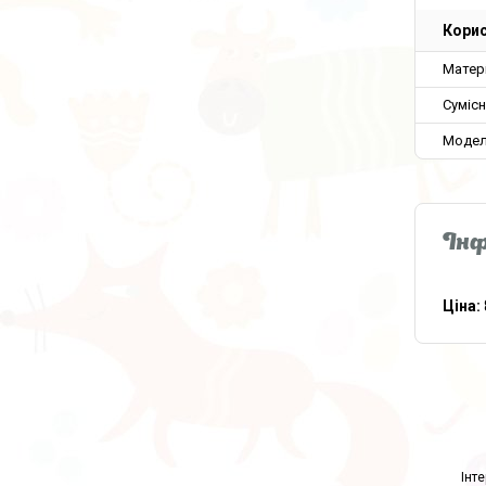
Корис
Матер
Сумісн
Модел
Інф
Ціна: