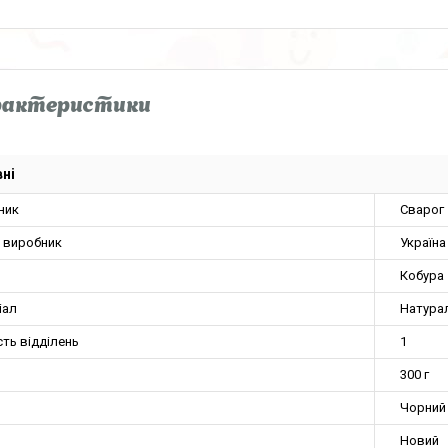
рактеристики
ні
ник
Сварог
а виробник
Україна
Кобура
іал
Натура
сть відділень
1
300 г
Чорний
Новий