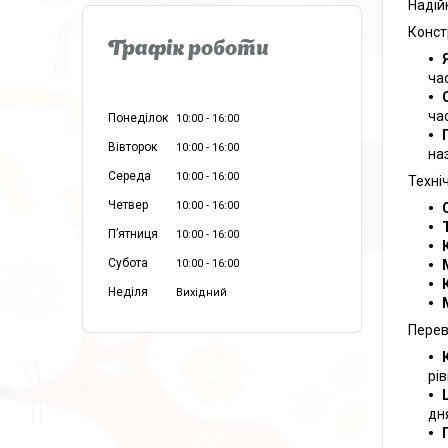
Надійн
Конст
Графік роботи
ча
час
Понеділок
10:00
16:00
Вівторок
10:00
16:00
на
Середа
10:00
16:00
Техні
Четвер
10:00
16:00
Пʼятниця
10:00
16:00
Субота
10:00
16:00
Неділя
Вихідний
Перев
рі
дн