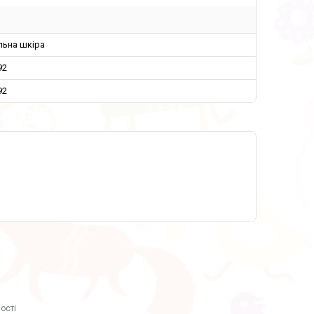
льна шкіра
92
92
ості