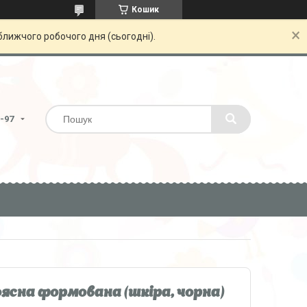
Кошик
ближчого робочого дня (сьогодні).
6-97
ясна формована (шкіра, чорна)