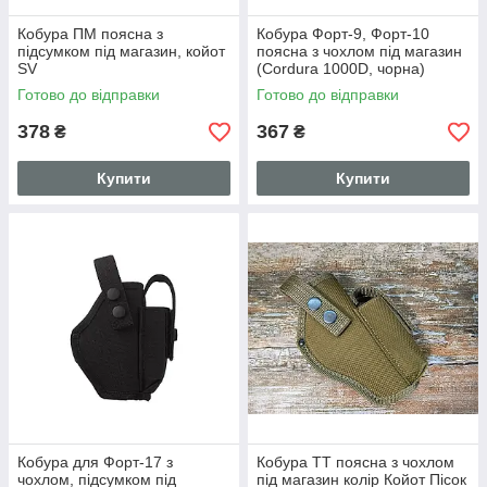
Кобура ПМ поясна з
Кобура Форт-9, Форт-10
підсумком під магазин, койот
поясна з чохлом під магазин
SV
(Cordura 1000D, чорна)
10601
Готово до відправки
Готово до відправки
378
367
₴
₴
Купити
Купити
Кобура для Форт-17 з
Кобура ТТ поясна з чохлом
чохлом, підсумком під
під магазин колір Койот Пісок