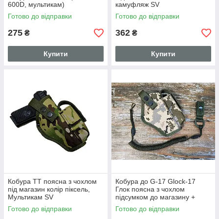
600D, мультикам)
камуфляж SV
Готово до відправки
Готово до відправки
275
362
₴
₴
Купити
Купити
Кобура ТТ поясна з чохлом
Кобура до G-17 Glock-17
під магазин колір піксель,
Глок поясна з чохлом
Мультикам SV
підсумком до магазину +
шнур тренчик Піксель SV
Готово до відправки
Готово до відправки