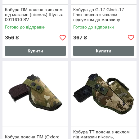
Кобура ПМ поясна з чохлом
Кобура до G-17 Glock-17
під магазин (піксель) Шульга
Глок поясна з чохлом
0011610 SV
підсумком до магазину
Мульікам SV
Готово до відправки
Готово до відправки
356
367
₴
₴
Купити
Купити
Кобура ТТ поясна з чохлом
Кобура поясна ПМ (Oxford
під магазин піксель,