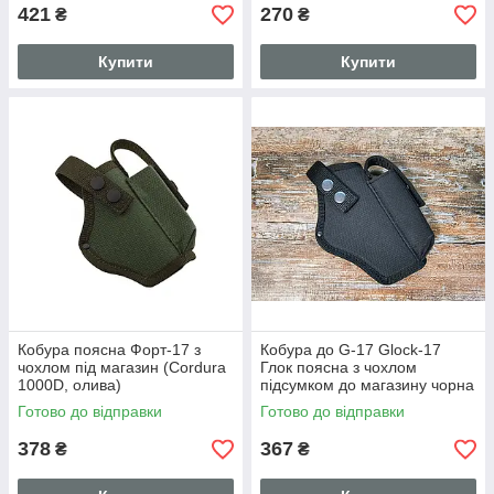
421
270
₴
₴
Купити
Купити
Кобура поясна Форт-17 з
Кобура до G-17 Glock-17
чохлом під магазин (Cordura
Глок поясна з чохлом
1000D, олива)
підсумком до магазину чорна
SV
Готово до відправки
Готово до відправки
378
367
₴
₴